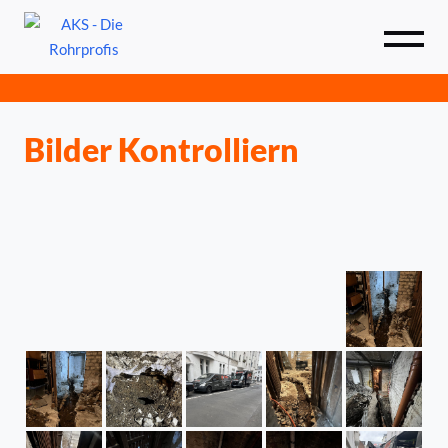
Startseite
Bilder Kontrolliern
Leistungen
Über uns
Kontakt
02236 - 39 45 50
info@aksdierohrprofis.de